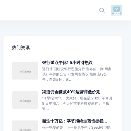
热门资讯
银行试点午休1.5小时引热议
近日 中国建设银行恩施分行 发布的一则 网点
试行午休的公告 引发网友热议 根据该行公
告，自3日起，建...
渠道佣金骤减40%运营商低价竞...
“IT早报”时间，大家好，现在是 2026 年 8 月
8 日星期六，今天的重要科技资讯有： 早报
速...
赌注十万亿：字节拒绝走蒸馏捷径...
张一鸣要的是，下一轮竞争中，Seed模型能