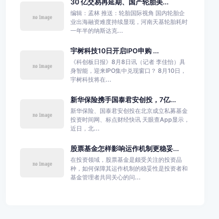
30 亿交易再延期、国产轮胎美...
编辑：孟林 推送：轮胎国际视角 国内轮胎企
业出海融资难度持续显现，河南天基轮胎耗时
一年半的纳斯达克...
宇树科技10日开启IPO申购 ...
《科创板日报》8月8日讯（记者 李佳怡）具
身智能，迎来IPO集中兑现窗口？ 8月10日，
宇树科技将在...
新华保险携手国泰君安创投，7亿...
新华保险、国泰君安创投在北京成立私募基金
投资时间网、标点财经快讯 天眼查App显示，
近日，北...
股票基金怎样影响运作机制更稳妥...
在投资领域，股票基金是颇受关注的投资品
种，如何保障其运作机制的稳妥性是投资者和
基金管理者共同关心的问...