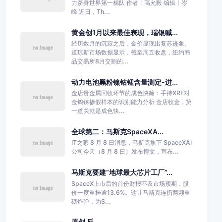
力跻身世界第一梯队 作者丨高允毅 编辑丨岑
峰 近日，Th...
黄金创1月以来最佳表现，瑞银喊...
经历数月的沉寂之后，金价显现出复苏迹象。
道琼斯市场数据显示，截至周五收盘，纽约商
品交易所8月交割的...
动力电池黑粉镍钴锰含量测定-进...
金店贵金属回收环节的成色快筛：手持XRF对
金钨铼掺假样本的识别能力分析 金店收金，第
一道关就是成色快...
全球第二：马斯克SpaceXA...
IT之家 8 月 8 日消息，马斯克旗下 SpaceXAI
公司今天（8 月 8 日）发布博文，宣布...
马斯克要建“地球最大芯片工厂”...
SpaceX上市后的首份财报不及市场预期，股
价一度重挫逾13.6%。这让马斯克连扔两颗重
磅炸弹，为S...
原创 反...