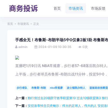
首页
市场资讯
市场反馈
首页
市场资讯
正文
手感全无！布鲁斯-布朗半场5中0仅拿2板1助 布鲁斯布
admin
2024-01-09 10:30:35
0
次
直播吧1月9日讯 NBA常规赛，步行者57-68落后凯尔特人
上半场，步行者球员布鲁斯-布朗出战11分钟，投篮5中0
步行者队
布鲁斯-布朗
nba常规赛
波士顿凯尔特人
篮板助攻抢断盖
上一篇：
独行侠过去20场防守效率联盟第10 过去10场联盟第3 
下一篇：
安切洛蒂悼念贝肯鲍尔：伟大的足球人，伟大的人 安切洛