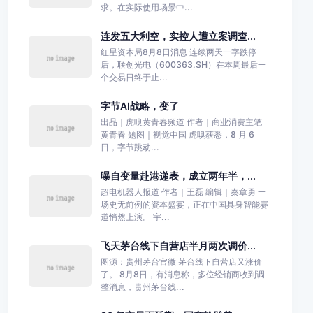
求。在实际使用场景中...
连发五大利空，实控人遭立案调查...
红星资本局8月8日消息 连续两天一字跌停
后，联创光电（600363.SH）在本周最后一
个交易日终于止...
字节AI战略，变了
出品｜虎嗅黄青春频道 作者｜商业消费主笔
黄青春 题图｜视觉中国 虎嗅获悉，8 月 6
日，字节跳动...
曝自变量赴港递表，成立两年半，...
超电机器人报道 作者｜王磊 编辑｜秦章勇 一
场史无前例的资本盛宴，正在中国具身智能赛
道悄然上演。 宇...
飞天茅台线下自营店半月两次调价...
图源：贵州茅台官微 茅台线下自营店又涨价
了。 8月8日，有消息称，多位经销商收到调
整消息，贵州茅台线...