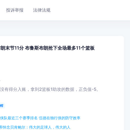
投诉举报
法律法规
朗末节11分 布鲁斯布朗抢下全场最多11个篮板
。
，没有得分入账，拿到2篮板1助攻的数据，正负值-5。
帽
独行侠队最近三个赛季排名 伍德在独行侠的防守效率
蒂悼念贝肯鲍尔：伟大的足球人，伟大的人