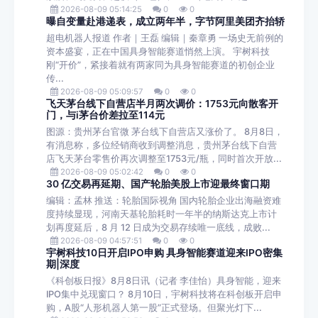
2026-08-09 05:14:25
0
0
曝自变量赴港递表，成立两年半，字节阿里美团齐抬轿
超电机器人报道 作者｜王磊 编辑｜秦章勇 一场史无前例的
资本盛宴，正在中国具身智能赛道悄然上演。 宇树科技
刚“开价”，紧接着就有两家同为具身智能赛道的初创企业
传...
2026-08-09 05:09:57
0
0
飞天茅台线下自营店半月两次调价：1753元向散客开
门，与i茅台价差拉至114元
图源：贵州茅台官微 茅台线下自营店又涨价了。 8月8日，
有消息称，多位经销商收到调整消息，贵州茅台线下自营
店飞天茅台零售价再次调整至1753元/瓶，同时首次开放...
2026-08-09 05:02:42
0
0
30 亿交易再延期、国产轮胎美股上市迎最终窗口期
编辑：孟林 推送：轮胎国际视角 国内轮胎企业出海融资难
度持续显现，河南天基轮胎耗时一年半的纳斯达克上市计
划再度延后，8 月 12 日成为交易存续唯一底线，成败...
2026-08-09 04:57:51
0
0
宇树科技10日开启IPO申购 具身智能赛道迎来IPO密集
期|深度
《科创板日报》8月8日讯（记者 李佳怡）具身智能，迎来
IPO集中兑现窗口？ 8月10日，宇树科技将在科创板开启申
购，A股“人形机器人第一股”正式登场。但聚光灯下...