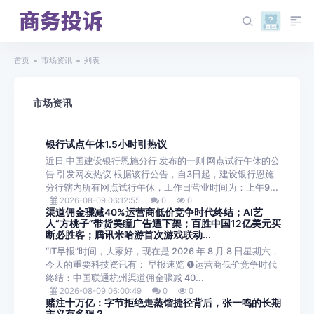
首页
市场资讯
列表
市场资讯
银行试点午休1.5小时引热议
近日 中国建设银行恩施分行 发布的一则 网点试行午休的公
告 引发网友热议 根据该行公告，自3日起，建设银行恩施
分行辖内所有网点试行午休，工作日营业时间为：上午9...
2026-08-09 06:12:55
0
0
渠道佣金骤减40%运营商低价竞争时代终结；AI艺
人“方桃子”带货美瞳广告遭下架；百胜中国12亿美元买
断必胜客；腾讯米哈游首次游戏联动...
“IT早报”时间，大家好，现在是 2026 年 8 月 8 日星期六，
今天的重要科技资讯有： 早报速览 ❶运营商低价竞争时代
终结：中国联通杭州渠道佣金骤减 40...
2026-08-09 06:00:49
0
0
赌注十万亿：字节拒绝走蒸馏捷径背后，张一鸣的长期