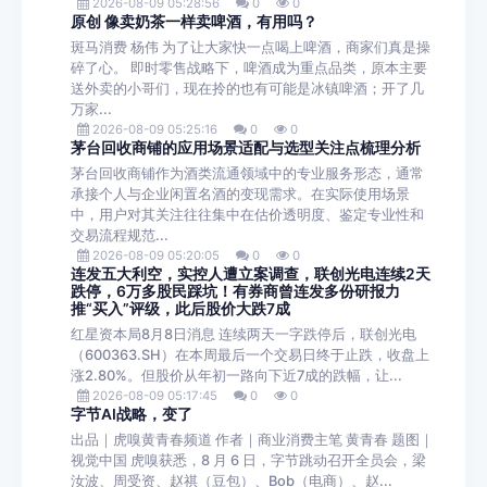
2026-08-09 05:28:56
0
0
原创 像卖奶茶一样卖啤酒，有用吗？
斑马消费 杨伟 为了让大家快一点喝上啤酒，商家们真是操
碎了心。 即时零售战略下，啤酒成为重点品类，原本主要
送外卖的小哥们，现在拎的也有可能是冰镇啤酒；开了几
万家...
2026-08-09 05:25:16
0
0
茅台回收商铺的应用场景适配与选型关注点梳理分析
茅台回收商铺作为酒类流通领域中的专业服务形态，通常
承接个人与企业闲置名酒的变现需求。在实际使用场景
中，用户对其关注往往集中在估价透明度、鉴定专业性和
交易流程规范...
2026-08-09 05:20:05
0
0
连发五大利空，实控人遭立案调查，联创光电连续2天
跌停，6万多股民踩坑！有券商曾连发多份研报力
推“买入”评级，此后股价大跌7成
红星资本局8月8日消息 连续两天一字跌停后，联创光电
（600363.SH）在本周最后一个交易日终于止跌，收盘上
涨2.80%。但股价从年初一路向下近7成的跌幅，让...
2026-08-09 05:17:45
0
0
字节AI战略，变了
出品｜虎嗅黄青春频道 作者｜商业消费主笔 黄青春 题图｜
视觉中国 虎嗅获悉，8 月 6 日，字节跳动召开全员会，梁
汝波、周受资、赵祺（豆包）、Bob（电商）、赵...