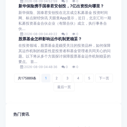
2026-08-09 04:52:59
0
0
新华保险携手国泰君安创投，7亿出资投向哪里？
新华保险、国泰君安创投在北京成立私募基金 投资时间
网、标点财经快讯 天眼查App显示，近日，北京汇珩一期
私募投资基金合伙企业（有限合伙）成立，执行事务合
伙...
2026-08-09 04:49:22
0
0
股票基金怎样影响运作机制更稳妥？
在投资领域，股票基金是颇受关注的投资品种，如何保障
其运作机制的稳妥性是投资者和基金管理者共同关心的问
题。以下将从多个方面探讨保障股票基金运作机制稳妥的
要点。 首...
2026-08-09 04:48:36
0
0
共175889条
1
2
3
4
5
下一页
最后一页
热门资讯