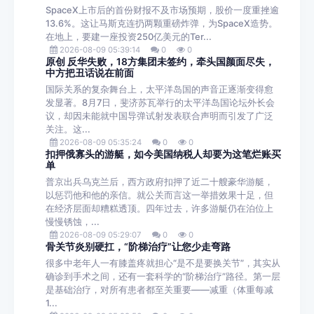
SpaceX上市后的首份财报不及市场预期，股价一度重挫逾
13.6%。这让马斯克连扔两颗重磅炸弹，为SpaceX造势。
在地上，要建一座投资250亿美元的Ter...
2026-08-09 05:39:14
0
0
原创 反华失败，18方集团未签约，牵头国颜面尽失，
中方把丑话说在前面
国际关系的复杂舞台上，太平洋岛国的声音正逐渐变得愈
发显著。8月7日，斐济苏瓦举行的太平洋岛国论坛外长会
议，却因未能就中国导弹试射发表联合声明而引发了广泛
关注。这...
2026-08-09 05:35:24
0
0
扣押俄寡头的游艇，如今美国纳税人却要为这笔烂账买
单
普京出兵乌克兰后，西方政府扣押了近二十艘豪华游艇，
以惩罚他和他的亲信。就公关而言这一举措效果十足，但
在经济层面却糟糕透顶。四年过去，许多游艇仍在泊位上
慢慢锈蚀，...
2026-08-09 05:29:07
0
0
骨关节炎别硬扛，“阶梯治疗”让您少走弯路
很多中老年人一有膝盖疼就担心“是不是要换关节”，其实从
确诊到手术之间，还有一套科学的“阶梯治疗”路径。第一层
是基础治疗，对所有患者都至关重要——减重（体重每减
1...