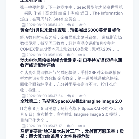
主义有多狠？
张一鸣要的是，下一轮竞争中，Seed模型能力跻身世界第
一梯队 作者丨高允毅 编辑丨岑 峰 近日，The Information
爆出，在两周前的 Seed 全员会...
2026-08-09 05:54:40
0
0
黄金创1月以来最佳表现，瑞银喊出5000美元目标价
经历数月的沉寂之后，金价显现出复苏迹象。 道琼斯市场
数据显示，截至周五收盘，纽约商品交易所8月交割的
COMEX黄金期货本周上涨291.60美元，涨幅7.20%，...
2026-08-09 05:51:35
0
0
动力电池黑粉镍钴锰含量测定-进口手持光谱仪锂电回
收产线适配性评估
金店贵金属回收环节的成色快筛：手持XRF对金钨铼掺假
样本的识别能力分析 金店收金，第一道关就是成色快筛。
回收价跟着纯度走，几分钟里要决定收不收、按什么价
收，检测...
2026-08-09 05:47:54
0
0
全球第二：马斯克SpaceXAI推出Imagine Image 2.0
IT之家 8 月 8 日消息，马斯克旗下 SpaceXAI 公司今天（8
月 8 日）发布博文，宣布推出 Imagine Image 2.0 模型，
目前已作为全...
2026-08-09 05:47:17
0
0
马斯克要建“地球最大芯片工厂”，发射百万颗卫星！质
疑：巨大算力给谁用？太空将很危险