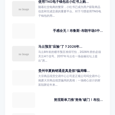
使用TNG电子钱包在小红书上购...
随着社交电商的繁荣，小红书已成为用户获取商品
信息和完成交易的重要平台。对于习惯使用TNG电
子钱包的用...
手感全无！布鲁斯-布朗半场5中...
马云预言“应验”了？2026年...
马云8年前的楼市预言准得可怕，2026年房价必须
关注4个信号。2017年马云在一场金融论坛上提
出“房...
贵州华夏购销通是真是假?骗局曝...
大宗商品现货交易中心公司是正规公司吗交易中心
揭露大宗商品现货骗局的真相：一场精心设计的财
富陷阱近年来...
努涅斯单刀推“努角”破门！布拉...