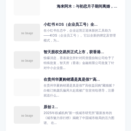
海来阿木：与初恋月子期间离婚，...
小红书 KOS（企业员工号）全...
在小红书生态中，企业运营正迎来新的工具助力
——KOS（企业员工号 ）。它以全新的绑定及管理
模式，为...
智天股权交易所正式上市，获香港...
惊爆消息，香港港交所针对民营股份制公司给予了
特殊批复，智天所（香港）金融有限公司批复了针
对中小企业股...
在贵州华夏购销通是真是假?“高...
在贵州华夏购销通是真是假?“高收益回购”藏猫腻？
白银订购庞氏骗局大起底被广告宣传给诱导，注册
就送什么...
原创 2...
2025年权威机构“新一线城市研究所”最新发布的
《城市魅力排行榜》揭晓了中国城市格局的活力图
谱。 在...