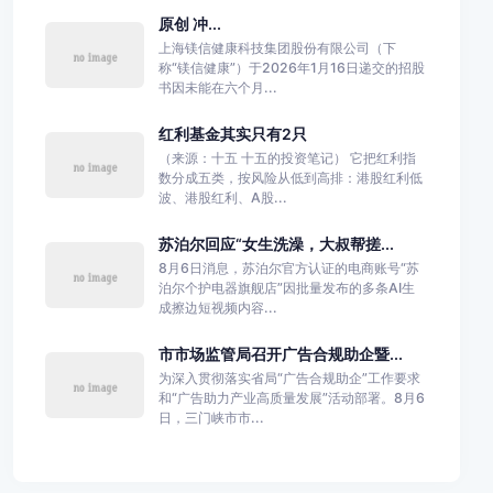
原创 冲...
上海镁信健康科技集团股份有限公司（下
称“镁信健康”）于2026年1月16日递交的招股
书因未能在六个月...
红利基金其实只有2只
（来源：十五 十五的投资笔记） 它把红利指
数分成五类，按风险从低到高排：港股红利低
波、港股红利、A股...
苏泊尔回应“女生洗澡，大叔帮搓...
8月6日消息，苏泊尔官方认证的电商账号“苏
泊尔个护电器旗舰店”因批量发布的多条AI生
成擦边短视频内容...
市市场监管局召开广告合规助企暨...
为深入贯彻落实省局“广告合规助企”工作要求
和“广告助力产业高质量发展”活动部署。8月6
日，三门峡市市...