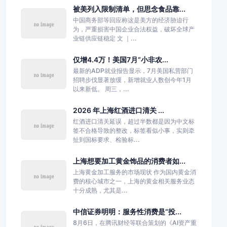
被美列入限制清单，但思念食品靠...
中国商务部等回应称这是美方的经济胁迫行
为，严重损害中国企业合法权益，破坏全球产
业链供应链稳定 文 ｜...
仅增4.4万！美国7月“小非农...
最新的ADP就业报告显示，7月美国私营部门
招聘步伐显著放缓，新增就业人数创今年1月
以来新低。 周三，...
2026 年上海红酒进口清关 ...
红酒进口清关延误，超过半数都是因为中文标
签不合格导致的整改，标签看似小事，实则牵
扯到国标要求、检验标...
上海想要加工黄金饰品的消费者如...
上海黄金加工服务的市场现状 作为国内黄金消
费的核心城市之一，上海的黄金相关服务业态
十分成熟，尤其是...
中信证券明明：服务性消费是“投...
8月6日，在腾讯财经等联合策划的《AI资产重