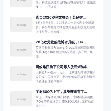
估、科技主线转向 股市的光照向何方》主题直
播中，中信证券...
直击2026沙利文峰会｜英矽智...
8月4日至5日，2026第二十届沙利文全球增
长、科创与领导力峰会暨第五届新投资大会在
上海举行。本次峰...
20亿欧元收购战博弈升级，Hu...
英国零售集团Frasers Group对德国高端男装
品牌Hugo Boss的控股布局进一步升级。集
团...
蚂蚁集团旗下公司等入股逆矩阵科...
天眼查App显示，近日，北京逆矩阵科技有限
公司发生工商变更，新增蚂蚁集团旗下上海云
玚企业管理咨询有限...
宇树600亿上市，具身赛道有了...
来源：钛媒体 8月6日晚间，宇树科技科创板
IPO发行价最终定为150.80元/股，发行总市
值609...