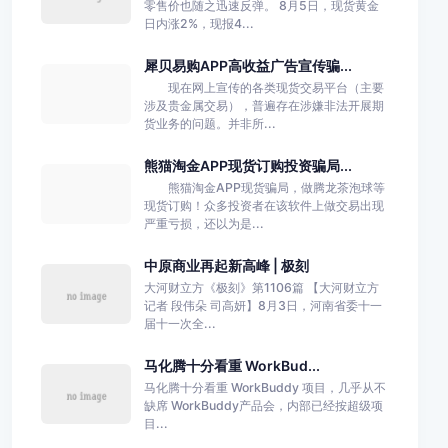
零售价也随之迅速反弹。 8月5日，现货黄金
日内涨2%，现报4...
犀贝易购APP高收益广告宣传骗...
现在网上宣传的各类现货交易平台（主要
涉及贵金属交易），普遍存在涉嫌非法开展期
货业务的问题。并非所...
熊猫淘金APP现货订购投资骗局...
熊猫淘金APP现货骗局，做腾龙茶泡球等
现货订购！众多投资者在该软件上做交易出现
严重亏损，还以为是...
中原商业再起新高峰 | 极刻
大河财立方《极刻》第1106篇 【大河财立方
记者 段伟朵 司高妍】8月3日，河南省委十一
届十一次全...
马化腾十分看重 WorkBud...
马化腾十分看重 WorkBuddy 项目，几乎从不
缺席 WorkBuddy产品会，内部已经按超级项
目...