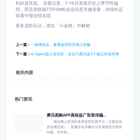
利好是托底。 但要注意，7-10月港股历史上季节性偏
弱，而且美联储7月FOMC会议仍是关键变量，持续性还
得看中报业绩兑现。
更多进阶玩法，请在「小金鲤」中解锁
上一篇：
一场博览会，看透低空经济风口全貌
下一篇：
AI Agent进入深水区：企业只愿为这3个核心价值买单
相关内容
热门资讯
犀贝易购APP高收益广告宣传骗...
现在网上宣传的各类现货交易平台（主要涉及
贵金属交易），普遍存在涉嫌非法开展期货业务的
问题。并非所...