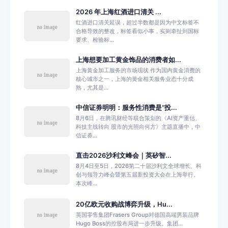
2026 年上海红酒进口清关 ...
红酒进口清关延误，超过半数都是因为中文标签不
合格导致的整改，标签看似小事，实则牵扯到国标
要求、检验标...
上海想要加工黄金饰品的消费者如...
上海黄金加工服务的市场现状 作为国内黄金消费的
核心城市之一，上海的黄金相关服务业态十分成
熟，尤其是...
中信证券明明：服务性消费是“投...
8月6日，在腾讯财经等联合策划的《AI资产重估、
科技主线转向 股市的光照向何方》主题直播中，中
信证券...
直击2026沙利文峰会｜英矽智...
8月4日至5日，2026第二十届沙利文全球增长、科
创与领导力峰会暨第五届新投资大会在上海举行。
本次峰...
20亿欧元收购战博弈升级，Hu...
英国零售集团Frasers Group对德国高端男装品牌
Hugo Boss的控股布局进一步升级。集团...