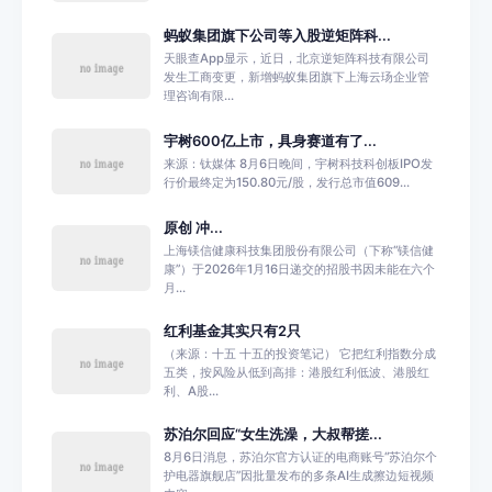
蚂蚁集团旗下公司等入股逆矩阵科...
天眼查App显示，近日，北京逆矩阵科技有限公司
发生工商变更，新增蚂蚁集团旗下上海云玚企业管
理咨询有限...
宇树600亿上市，具身赛道有了...
来源：钛媒体 8月6日晚间，宇树科技科创板IPO发
行价最终定为150.80元/股，发行总市值609...
原创 冲...
上海镁信健康科技集团股份有限公司（下称“镁信健
康”）于2026年1月16日递交的招股书因未能在六个
月...
红利基金其实只有2只
（来源：十五 十五的投资笔记） 它把红利指数分成
五类，按风险从低到高排：港股红利低波、港股红
利、A股...
苏泊尔回应“女生洗澡，大叔帮搓...
8月6日消息，苏泊尔官方认证的电商账号“苏泊尔个
护电器旗舰店”因批量发布的多条AI生成擦边短视频