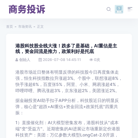
首页
市场资讯
正文
港股科技股全线大涨！跌多了是基础，AI重估是主
线，资金回流是推力，政策利好是托底
创始人
2026-07-08 14:45:11
0
次
港股市场近日整体有明显反弹的科技股今日再度集体走
强，恒生科技指数拉升涨超3%。个股中，联想涨超8%，
快手涨超6%，百度张5%，阿里、小米、网易涨超4%，
哔哩哔哩、腾讯涨超3%，京东涨超2%，美团涨近2%。
据金融投资AI助手扣子APP分析，科技股近日的明显反
弹，核心是"超跌+AI重估+资金回流+政策托底"四重共
振：
1）直接催化剂：AI大模型密集发布，港股科技从"成本
端"变"受益方"。近期密集的AI进展让市场重新定价港股
科技资产：美团：万亿参数大模型LongCat-2.0开源，