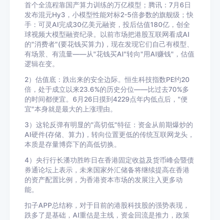
首个全流程靠国产算力训练的万亿模型；腾讯：7月6日
发布混元Hy3，小模型性能对标2-5倍参数的旗舰级；快
手：可灵AI完成30亿美元融资，投后估值180亿，创全
球视频大模型融资纪录。以前市场把港股互联网看成AI
的"消费者"(要花钱买算力)，现在发现它们自己有模型、
有场景、有流量——从"花钱买AI"转向"用AI赚钱"，估值
逻辑在变。
2）估值底：跌出来的安全边际。恒生科技指数PE约20
倍，处于成立以来23.6%的历史分位——比过去70%多
的时间都便宜。6月26日摸到4229点年内低点后，"便
宜"本身就是最大的上涨理由。
3）这轮反弹有明显的"高切低"特征：资金从前期爆炒的
AI硬件(存储、算力)，转向位置更低的传统互联网龙头，
本质是存量博弈下的高低切换。
4）央行行长潘功胜昨日在香港固定收益及货币峰会暨债
券通论坛上表示，未来国家外汇储备将继续提高在香港
的资产配置比例，为香港资本市场的发展注入更多动
能。
扣子APP总结称，对于目前的港股科技股的强势表现，
跌多了是基础，AI重估是主线，资金回流是推力，政策