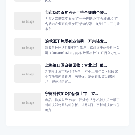
内容...
市市场监管局召开广告合规助企暨...
为深入贯彻落实省局“广告合规助企”工作要求和“广
告助力产业高质量发展”活动部署。8月6日，三门峡
市市...
追求源于热爱创业首秀：万志强发...
新浪科技讯 8月6日下午消息，追求源于热爱科技公
司（DreamGoGo，简称“热爱科技”）近日举办创...
上海虹口区白银回收：专业上门服...
近期贵金属市场行情波动，不少上海虹口区居民家
中存放着闲置银条、老银饰、纪念银币等白银制
品，想要将闲置...
宇树科技610亿估值上市：17...
出品｜搜狐财经 作者｜汪梦婷 人形机器人第一股宇
树科技即将登陆科创板。 8月6日，宇树科技发行价
确定...