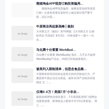
熊猫淘金APP现货订购投资骗局...
熊猫淘金APP现货骗局，做腾龙茶泡球等现货
订购！众多投资者在该软件上做交易出现严重亏
损，还以为是...
中原商业再起新高峰 | 极刻
大河财立方《极刻》第1106篇 【大河财立方 记者
段伟朵 司高妍】8月3日，河南省委十一届十一次
全...
马化腾十分看重 WorkBud...
马化腾十分看重 WorkBuddy 项目，几乎从不缺席
WorkBuddy产品会，内部已经按超级项目...
被美列入限制清单，但思念食品靠...
中国商务部等回应称这是美方的经济胁迫行为，严
重损害中国企业合法权益，破坏全球产业链供应链
稳定 文 ｜...
仅增4.4万！美国7月“小非农...
最新的ADP就业报告显示，7月美国私营部门招聘步
伐显著放缓，新增就业人数创今年1月以来新低。 周
三，...