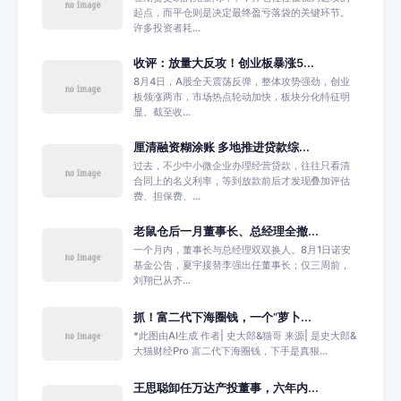
起点，而平仓则是决定最终盈亏落袋的关键环节。
许多投资者耗...
收评：放量大反攻！创业板暴涨5...
8月4日，A股全天震荡反弹，整体攻势强劲，创业
板领涨两市，市场热点轮动加快，板块分化特征明
显。截至收...
厘清融资糊涂账 多地推进贷款综...
过去，不少中小微企业办理经营贷款，往往只看清
合同上的名义利率，等到放款前后才发现叠加评估
费、担保费、...
老鼠仓后一月董事长、总经理全撤...
一个月内，董事长与总经理双双换人。8月1日诺安
基金公告，夏宇接替李强出任董事长；仅三周前，
刘翔已从齐...
抓！富二代下海圈钱，一个“萝卜...
*此图由AI生成 作者| 史大郎&猫哥 来源| 是史大郎&
大猫财经Pro 富二代下海圈钱，下手是真狠...
王思聪卸任万达产投董事，六年内...