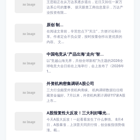
王思聪正在从万达系逐步退出，近日又卸任一家万
达系公司的董事。 据天眼查工商信息显示，万达产
业投资有限...
原创 制...
在阅读文章前，辛苦您点下“关注”，方便讨论和分
享。作者定会不负众望，按时按量创作出更优质的
内容。 文...
中国电竞从“产品出海”走向“智...
以“竞越山海无界，共创全球新程”为主题的2026全
球电竞大会日前在上海举行，会上发布了《2026年
1...
外资机构密集调研A股公司
三大行业颇受外资机构青睐。 机构调研数据往往暗
藏资金偏好。7月以来，外资机构累计调研117家A股
上市...
A股报复性大反攻！三大利好曝光...
今天A股大反攻！一起看看发生了什么事情。 8月4
日，A股暴涨，上演普天同庆行情，创业板指强势领
涨。截...