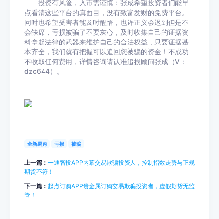
投资有风险，入市需谨慎：张成希望投资者们能早
点看清这些平台的真面目，没有致富发财的免费平台。
同时也希望受害者能及时醒悟，也许正义会迟到但是不
会缺席，亏损被骗了不要灰心，及时收集自己的证据资
料拿起法律的武器来维护自己的合法权益，只要证据基
本齐全，我们就有把握可以追回您被骗的资金！不成功
不收取任何费用，详情咨询请认准追损顾问张成（V：
dzc644）。
全新易购
亏损
被骗
上一篇：
一通智投APP内幕交易欺骗投资人，控制指数走势与正规
期货不符！
下一篇：
起点订购APP贵金属订购交易欺骗投资者，虚假期货无监
管！