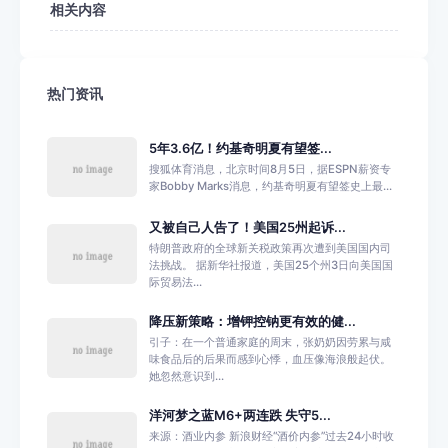
相关内容
热门资讯
5年3.6亿！约基奇明夏有望签...
搜狐体育消息，北京时间8月5日，据ESPN薪资专
家Bobby Marks消息，约基奇明夏有望签史上最...
又被自己人告了！美国25州起诉...
特朗普政府的全球新关税政策再次遭到美国国内司
法挑战。 据新华社报道，美国25个州3日向美国国
际贸易法...
降压新策略：增钾控钠更有效的健...
引子：在一个普通家庭的周末，张奶奶因劳累与咸
味食品后的后果而感到心悸，血压像海浪般起伏。
她忽然意识到...
洋河梦之蓝M6+两连跌 失守5...
来源：酒业内参 新浪财经“酒价内参”过去24小时收