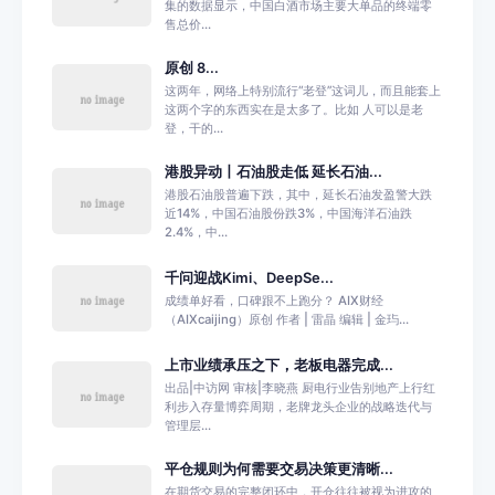
集的数据显示，中国白酒市场主要大单品的终端零
售总价...
原创 8...
这两年，网络上特别流行“老登”这词儿，而且能套上
这两个字的东西实在是太多了。比如 人可以是老
登，干的...
港股异动丨石油股走低 延长石油...
港股石油股普遍下跌，其中，延长石油发盈警大跌
近14%，中国石油股份跌3%，中国海洋石油跌
2.4%，中...
千问迎战Kimi、DeepSe...
成绩单好看，口碑跟不上跑分？ AIX财经
（AIXcaijing）原创 作者 | 雷晶 编辑 | 金玙...
上市业绩承压之下，老板电器完成...
出品|中访网 审核|李晓燕 厨电行业告别地产上行红
利步入存量博弈周期，老牌龙头企业的战略迭代与
管理层...
平仓规则为何需要交易决策更清晰...
在期货交易的完整闭环中，开仓往往被视为进攻的